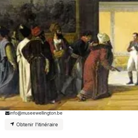
Informations sur l'événement
Emplacement
Commune de Waterloo - Salle Jules Bastin
Rue françois Libert 18
1410 Waterloo
Belgique
+32 2 357 28 60
info@museewellington.be
Obtenir l'itinéraire