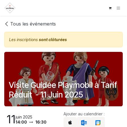
Se rendre au contenu
Tous les événements
Les inscriptions
sont clôturées
Visite Guidée Playmobil à Tarif
Réduit - 11 Juin 2025
Ajouter au calendrier :
11
juin 2025
14:00
16:30